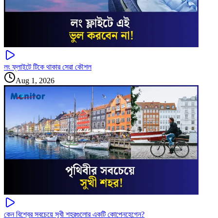
লং ফ্লাইটে টিকে থাকার সেরা কৌশল
Aug 1, 2026
কেন বিশ্বের সবচেয়ে সুখী শহরগুলোর একটি কোপেনহেগেন?