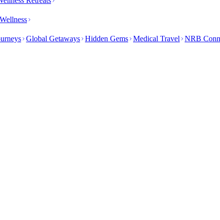
ellness Retreats
Wellness
ourneys
Global Getaways
Hidden Gems
Medical Travel
NRB Conn