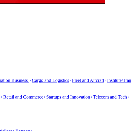
iation Business
Cargo and Logistics
Fleet and Aircraft
Institute/Tra
h
Retail and Commerce
Startups and Innovation
Telecom and Tech