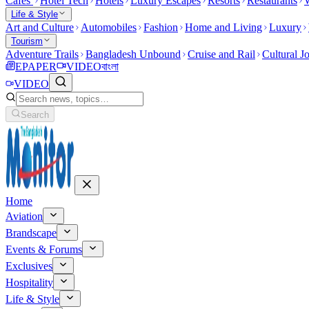
Cafes
Hotel Tech
Hotels
Luxury Escapes
Resorts
Restaurants
W
Life & Style
Art and Culture
Automobiles
Fashion
Home and Living
Luxury
Tourism
Adventure Trails
Bangladesh Unbound
Cruise and Rail
Cultural J
EPAPER
VIDEO
বাংলা
VIDEO
Search
Home
Aviation
Brandscape
Events & Forums
Exclusives
Hospitality
Life & Style