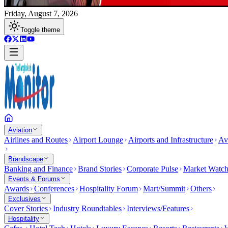
Friday, August 7, 2026
Toggle theme
Aviation
Airlines and Routes
Airport Lounge
Airports and Infrastructure
Av
Brandscape
Banking and Finance
Brand Stories
Corporate Pulse
Market Watc
Events & Forums
Awards
Conferences
Hospitality Forum
Mart/Summit
Others
Exclusives
Cover Stories
Industry Roundtables
Interviews/Features
Hospitality