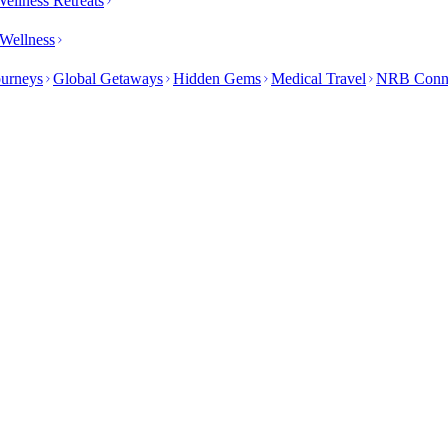
ellness Retreats
Wellness
ourneys
Global Getaways
Hidden Gems
Medical Travel
NRB Conn