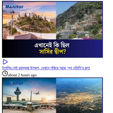
ইতালির সেই রহস্যময় উপকূল, যেখানে লুকিয়ে আছে ‘দ্য ওডিসি’র গল্প!
about 2 hours ago