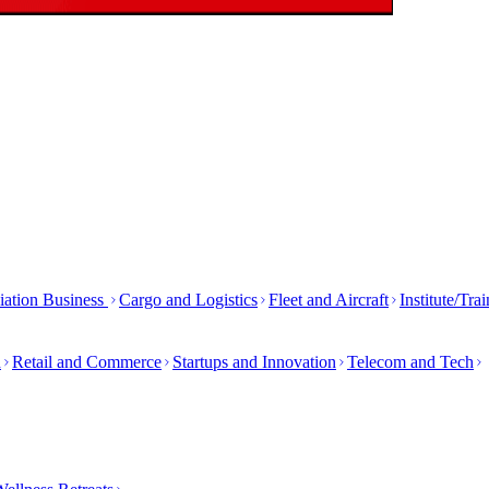
iation Business
Cargo and Logistics
Fleet and Aircraft
Institute/Tra
h
Retail and Commerce
Startups and Innovation
Telecom and Tech