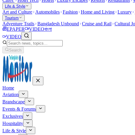
Cafes
Hotel Tech
Hotels
Luxury Escapes
Resorts
Restaurants
W
Life & Style
Art and Culture
Automobiles
Fashion
Home and Living
Luxury
Tourism
Adventure Trails
Bangladesh Unbound
Cruise and Rail
Cultural J
EPAPER
VIDEO
বাংলা
VIDEO
Search
Home
Aviation
Brandscape
Events & Forums
Exclusives
Hospitality
Life & Style