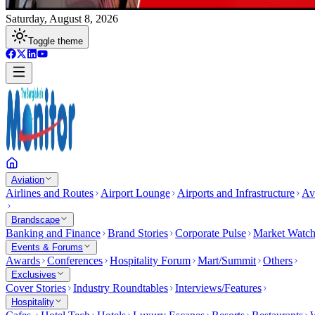
Saturday, August 8, 2026
Toggle theme
Aviation
Airlines and Routes
Airport Lounge
Airports and Infrastructure
Av
Brandscape
Banking and Finance
Brand Stories
Corporate Pulse
Market Watc
Events & Forums
Awards
Conferences
Hospitality Forum
Mart/Summit
Others
Exclusives
Cover Stories
Industry Roundtables
Interviews/Features
Hospitality