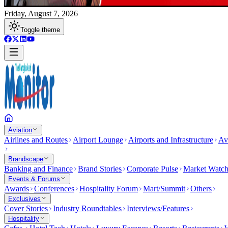
Friday, August 7, 2026
Toggle theme
Aviation
Airlines and Routes
Airport Lounge
Airports and Infrastructure
Av
Brandscape
Banking and Finance
Brand Stories
Corporate Pulse
Market Watc
Events & Forums
Awards
Conferences
Hospitality Forum
Mart/Summit
Others
Exclusives
Cover Stories
Industry Roundtables
Interviews/Features
Hospitality