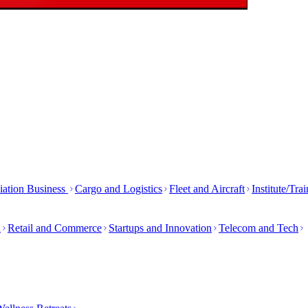
iation Business
Cargo and Logistics
Fleet and Aircraft
Institute/Tra
h
Retail and Commerce
Startups and Innovation
Telecom and Tech