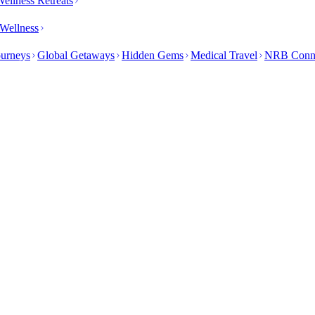
ellness Retreats
Wellness
ourneys
Global Getaways
Hidden Gems
Medical Travel
NRB Conn