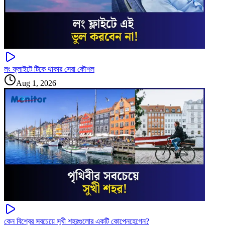
লং ফ্লাইটে টিকে থাকার সেরা কৌশল
Aug 1, 2026
কেন বিশ্বের সবচেয়ে সুখী শহরগুলোর একটি কোপেনহেগেন?