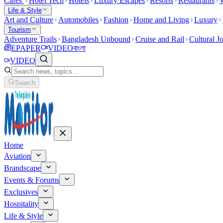
Cafes
Hotel Tech
Hotels
Luxury Escapes
Resorts
Restaurants
W
Life & Style
Art and Culture
Automobiles
Fashion
Home and Living
Luxury
Tourism
Adventure Trails
Bangladesh Unbound
Cruise and Rail
Cultural J
EPAPER
VIDEO
বাংলা
VIDEO
Search
Home
Aviation
Brandscape
Events & Forums
Exclusives
Hospitality
Life & Style